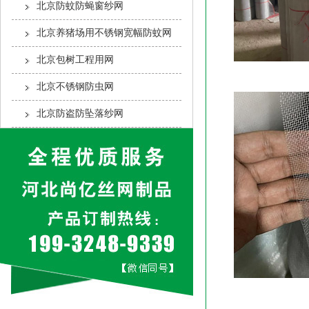
北京防蚊防蝇窗纱网
北京养猪场用不锈钢宽幅防蚊网
北京包树工程用网
北京不锈钢防虫网
北京防盗防坠落纱网