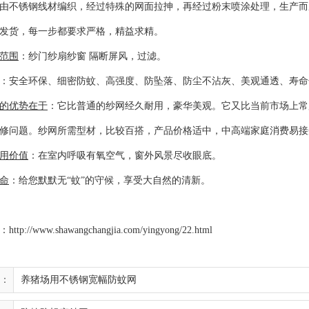
由不锈钢线材编织，经过特殊的网面拉抻，再经过粉末喷涂处理，生产而
发货，每一步都要求严格，精益求精。
范围
：纱门纱扇纱窗 隔断屏风，过滤。
：安全环保、细密防蚊、高强度、防坠落、防尘不沾灰、美观通透、寿命
的优势在于
：它比普通的纱网经久耐用，豪华美观。它又比当前市场上常
修问题。纱网所需型材，比较百搭，产品价格适中，中高端家庭消费易接
用价值
：在室内呼吸有氧空气，窗外风景尽收眼底。
命
：给您默默无“蚊”的守候，享受大自然的清新。
：
http://www.shawangchangjia.com/yingyong/22.html
：
养猪场用不锈钢宽幅防蚊网