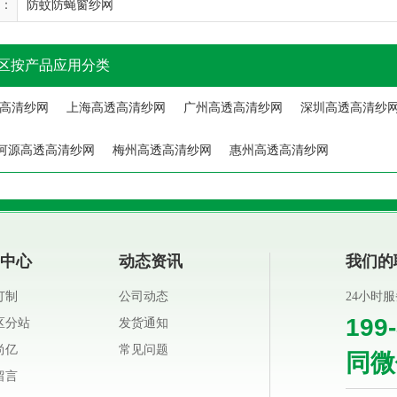
：
防蚊防蝇窗纱网
区按产品应用分类
高清纱网
上海高透高清纱网
广州高透高清纱网
深圳高透高清纱
河源高透高清纱网
梅州高透高清纱网
惠州高透高清纱网
中心
动态资讯
我们的
订制
公司动态
24小时
199
区分站
发货通知
尚亿
常见问题
同微
留言