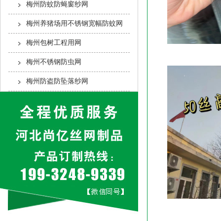
梅州防蚊防蝇窗纱网
梅州养猪场用不锈钢宽幅防蚊网
梅州包树工程用网
梅州不锈钢防虫网
梅州防盗防坠落纱网