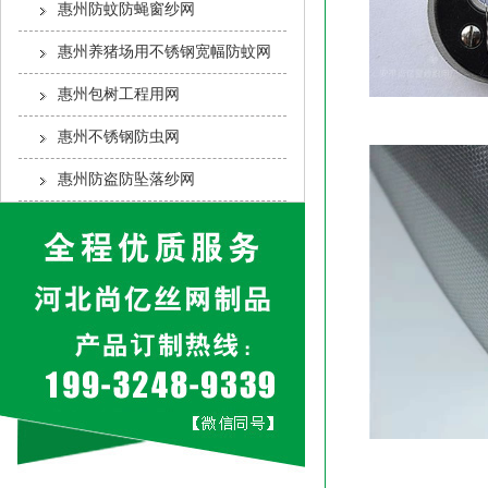
惠州防蚊防蝇窗纱网
惠州养猪场用不锈钢宽幅防蚊网
惠州包树工程用网
惠州不锈钢防虫网
惠州防盗防坠落纱网